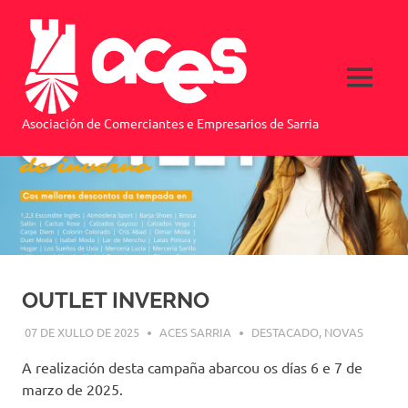
ACES
MENU
Asociación de Comerciantes e Empresarios de Sarria
Saltar
al
contenido
OUTLET INVERNO
07 DE XULLO DE 2025
ACES SARRIA
DESTACADO
,
NOVAS
A realización desta campaña abarcou os días 6 e 7 de
marzo de 2025.