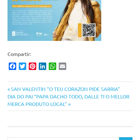
Compartir:
Facebook
Twitter
Pinterest
LinkedIn
WhatsApp
Email
Entrada
Navegación
SAN VALENTIN “O TEU CORAZON PIDE SARRIA”
Siguiente
anterior:
DIA DO PAI “PAPA DACHO TODO, DALLE TI O MELLOR
de
entrada:
MERCA PRODUTO LOCAL”
entradas