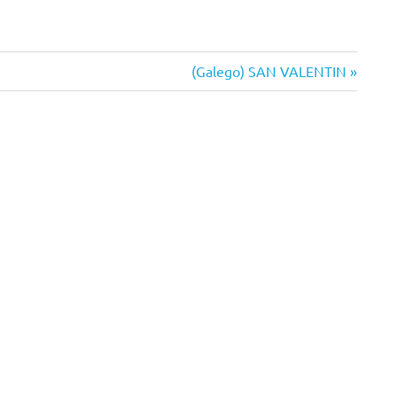
Siguiente
(Galego) SAN VALENTIN
entrada: