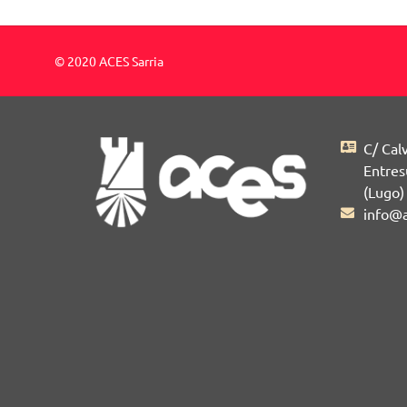
© 2020 ACES Sarria
C/ Cal
Entres
(Lugo)
info@a